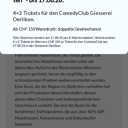
4×2 Tickets für den ComedyClub Giesserei
Oerlikon.
DIE SEELE DES GESCHMACKS
Ab CHF 150 Warenkorb: doppelte Gewinnchance!
Die Piemonteser Haselnuss
Die Grundlage für Tartufi von Antica bildet eines der
*Die Gewinner werden am 17.08.26 per E-Mail kontaktiert. Verlost werden
wertvollsten Produkte, dass die italienische Region
4 x 2 Tickets im Wert von CHF 150 je Ticket für den ComedyClub am
27.08.26 in der Giesserei Oerlikon.
Langhe hervorbringt, die süßen, aromatischen, runden
Piemonteser Haselnüsse, die Tonda gentile. Die
aromatischen Haselnüsse werden unter der
liebevollen Aufsicht des Röstmeisters Massimo
langsam geröstet, bevor sie sorgfältig zu den
schmelzenden Pralinen weiterverarbeitet werden.
Eine Nuss, die der Region zu Weltruhm verholfen hat
und den Produkten dieses Herstellers diesen
glanzvollen Charakter und außergewöhnlichen
Geschmack verleiht. Sie sind die Basis für die
berühmten Trüffelpralinen, die aus über 40% IGP-
Haselnüssen, Kakaomasse und Kakaobutter
bestehen.