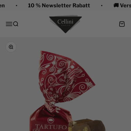
Zum Inhalt springen
n
10 % Newsletter Rabatt
🚚 Vers
Cellini Caffè
Menü
Suche
Ware
Bild vergrößern