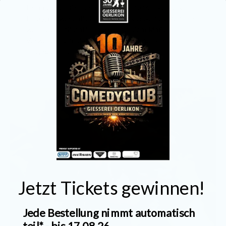
Firma diesen Grundsätzen bis heute treu geblieben.
Eine ganz wesentliche Rolle hierbei spielt die Zeit: nur
wenn diese “Zutat” in ausreichendem Maße
Verwendung findet, erhält man als Ergebnis den
unvergleichlichen Tartufo.
Jetzt Tickets gewinnen!
Jede Bestellung nimmt automatisch
teil* - bis 17.08.26.